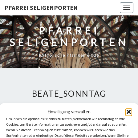
PFARREI SELIGENPORTEN
Togg
navig
PFARREI
SELIGENPORTEN
Katholische Pfarrgemeinde
BEATE_SONNTAG
Veröffentlicht
28. Mai 2025
Um
280 × 299
Einwilligung verwalten
In
Pfarrbüro
Um Ihnen ein optimales Erlebnis zu bieten, verwenden wir Technologien wie
Cookies, um Geräteinformationen zu speichern und/oder darauf zuzugreifen.
← VORHERIGER
/
Wenn Sie diesen Technologien zustimmen, können wir Daten wie das
Surfverhalten oder eindeutige IDs auf dieser Website verarbeiten. Wenn Sie Ihre