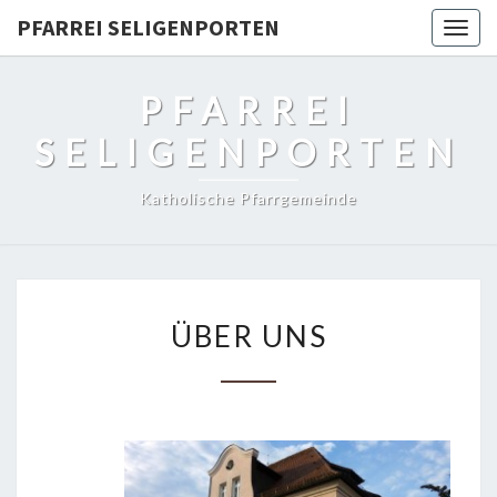
PFARREI SELIGENPORTEN
Togg
navig
PFARREI
SELIGENPORTEN
Katholische Pfarrgemeinde
ÜBER
ÜBER UNS
UNS