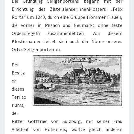
Die Gründung Seligenportens begann mit der
Errichtung des Zisterzienserinnenklosters „Felix
Porta“ um 1240, durch eine Gruppe frommer Frauen,
die vorher in Pilsach und Neumarkt ohne feste
Ordensregeln zusammenlebten. Von diesem
Klosternamen leitet sich auch der Name unseres
Ortes Seligenporten ab.
Der
Besitz
er
dieses
Territo
riums,
der
Ritter Gottfried von Sulzbürg, mit seiner Frau
Adelheit von Hohenfels, wollte gleich anderen