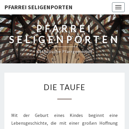
PFARREI SELIGENPORTEN
Togg
navig
PFARREI
SELIGENPORTEN
Katholische Pfarrgemeinde
DIE
DIE TAUFE
TAUFE
Mit der Geburt eines Kindes beginnt eine
Lebensgeschichte, die mit einer großen Hoffnung