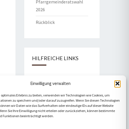
Pfarrgemeinderatswahl
2026
Rückblick
HILFREICHE LINKS
Bistum Eichstätt
Einwilligung verwalten
Caritas Verband
 optimales Erlebnis zu bieten, verwenden wir Technologien wie Cookies, um
ationen zu speichern und/oder darauf zuzugreifen. Wenn Sie diesen Technologien
Katholische Kirche
önnen wir Daten wie das Surfverhalten oder eindeutige IDs auf dieser Website
Wenn Sie Ihre Einwilligung nicht erteilen oder zurückziehen, können bestimmte
Telefonseelsorge
 Funktionen beeinträchtigt werden.