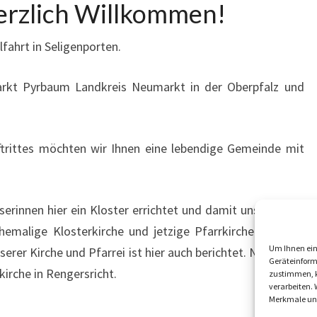
erzlich Willkommen!
ahrt in Seligenporten.
arkt Pyrbaum Landkreis Neumarkt in der Oberpfalz und
ftrittes möchten wir Ihnen eine lebendige Gemeinde mit
serinnen hier ein Kloster errichtet und damit unseren Ort
emalige Klosterkirche und jetzige Pfarrkirche sichtbar.
Um Ihnen ein
erer Kirche und Pfarrei ist hier auch berichtet. Neben der
Geräteinform
kirche in Rengersricht.
zustimmen, k
verarbeiten. 
Merkmale und