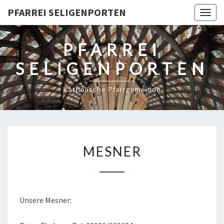
PFARREI SELIGENPORTEN
Togg
navig
PFARREI
SELIGENPORTEN
Katholische Pfarrgemeinde
MESNER
MESNER
Unsere Mesner: