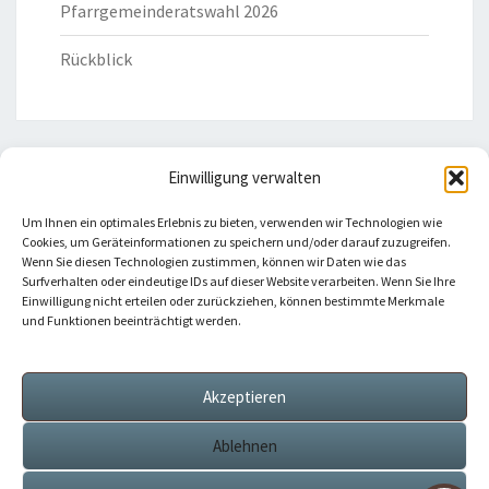
Pfarrgemeinderatswahl 2026
Rückblick
Einwilligung verwalten
HILFREICHE LINKS
Um Ihnen ein optimales Erlebnis zu bieten, verwenden wir Technologien wie
Cookies, um Geräteinformationen zu speichern und/oder darauf zuzugreifen.
Bistum Eichstätt
Wenn Sie diesen Technologien zustimmen, können wir Daten wie das
Surfverhalten oder eindeutige IDs auf dieser Website verarbeiten. Wenn Sie Ihre
Einwilligung nicht erteilen oder zurückziehen, können bestimmte Merkmale
Caritas Verband
und Funktionen beeinträchtigt werden.
Katholische Kirche
Akzeptieren
Telefonseelsorge
Ablehnen