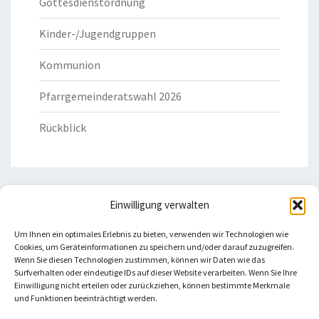
Gottesdienstordnung
Kinder-/Jugendgruppen
Kommunion
Pfarrgemeinderatswahl 2026
Rückblick
Einwilligung verwalten
HILFREICHE LINKS
Um Ihnen ein optimales Erlebnis zu bieten, verwenden wir Technologien wie
Cookies, um Geräteinformationen zu speichern und/oder darauf zuzugreifen.
Bistum Eichstätt
Wenn Sie diesen Technologien zustimmen, können wir Daten wie das
Surfverhalten oder eindeutige IDs auf dieser Website verarbeiten. Wenn Sie Ihre
Einwilligung nicht erteilen oder zurückziehen, können bestimmte Merkmale
Caritas Verband
und Funktionen beeinträchtigt werden.