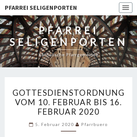
PFARREI SELIGENPORTEN
Togg
navig
PFARREI
SELIGENPORTEN
Katholische Pfarrgemeinde
GOTTESDIENSTORDNUNG
GOTTESDIENSTORDNUNG
VOM
VOM 10. FEBRUAR BIS 16.
10.
FEBRUAR 2020
FEBRUAR
BIS
5. Februar 2020
Pfarrbuero
16.
FEBRUAR