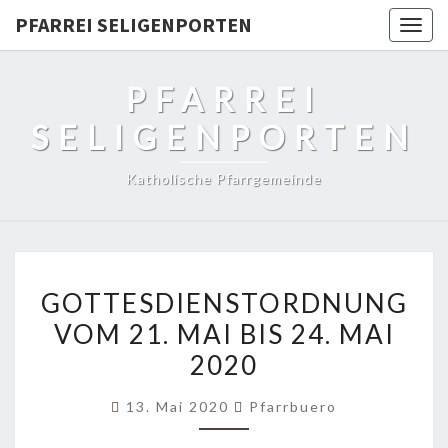
PFARREI SELIGENPORTEN
Togg
navig
PFARREI
SELIGENPORTEN
Katholische Pfarrgemeinde
GOTTESDIENSTORDNUNG
GOTTESDIENSTORDNUNG
VOM
VOM 21. MAI BIS 24. MAI
21.
2020
MAI
BIS
13. Mai 2020
Pfarrbuero
24.
MAI