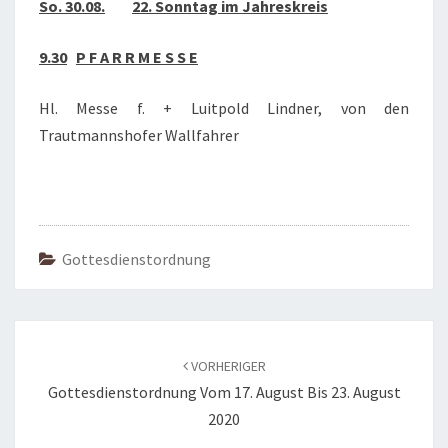
So. 30.08.
22. Sonntag im Jahreskreis
9.30
P F A R R M E S S E
Hl. Messe f. + Luitpold Lindner, von den
Trautmannshofer Wallfahrer
Gottesdienstordnung
Beitragsnavigation
VORHERIGER
Gottesdienstordnung Vom 17. August Bis 23. August
2020