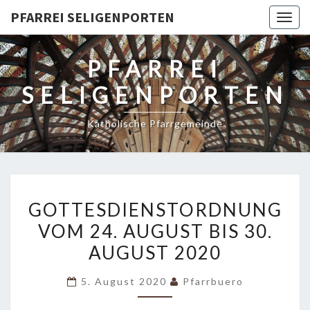
PFARREI SELIGENPORTEN
Togg
navig
PFARREI
SELIGENPORTEN
Katholische Pfarrgemeinde
GOTTESDIENSTORDNUNG
GOTTESDIENSTORDNUNG
VOM
VOM 24. AUGUST BIS 30.
24.
AUGUST 2020
AUGUST
BIS
5. August 2020
Pfarrbuero
30.
AUGUST