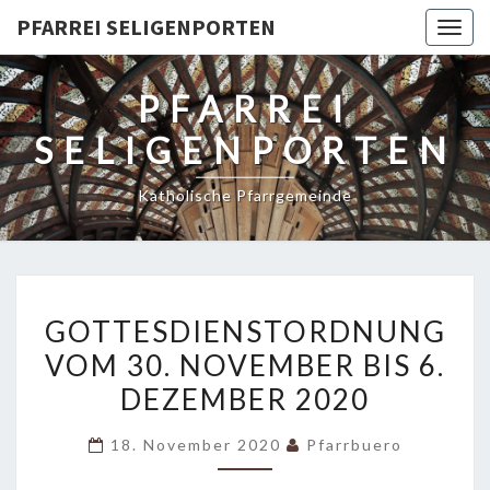
PFARREI SELIGENPORTEN
Togg
navig
PFARREI
SELIGENPORTEN
Katholische Pfarrgemeinde
GOTTESDIENSTORDNUNG
GOTTESDIENSTORDNUNG
VOM
VOM 30. NOVEMBER BIS 6.
30.
DEZEMBER 2020
NOVEMBER
BIS
18. November 2020
Pfarrbuero
6.
DEZEMBER