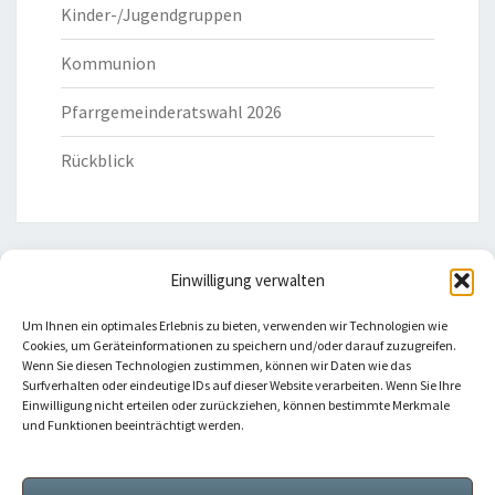
Kinder-/Jugendgruppen
Kommunion
Pfarrgemeinderatswahl 2026
Rückblick
Einwilligung verwalten
HILFREICHE LINKS
Um Ihnen ein optimales Erlebnis zu bieten, verwenden wir Technologien wie
Cookies, um Geräteinformationen zu speichern und/oder darauf zuzugreifen.
Bistum Eichstätt
Wenn Sie diesen Technologien zustimmen, können wir Daten wie das
Surfverhalten oder eindeutige IDs auf dieser Website verarbeiten. Wenn Sie Ihre
Einwilligung nicht erteilen oder zurückziehen, können bestimmte Merkmale
Caritas Verband
und Funktionen beeinträchtigt werden.
Katholische Kirche