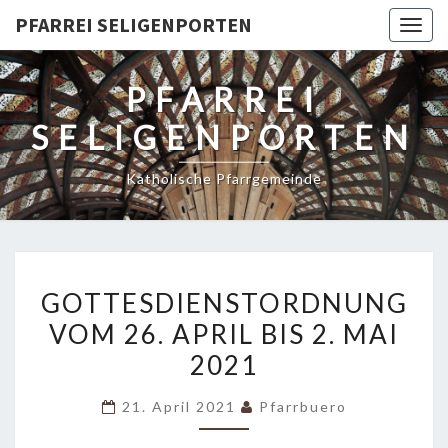
PFARREI SELIGENPORTEN
Togg
navig
PFARREI
SELIGENPORTEN
Katholische Pfarrgemeinde
GOTTESDIENSTORDNUNG
GOTTESDIENSTORDNUNG
VOM
VOM 26. APRIL BIS 2. MAI
26.
2021
APRIL
BIS
21. April 2021
Pfarrbuero
2.
MAI