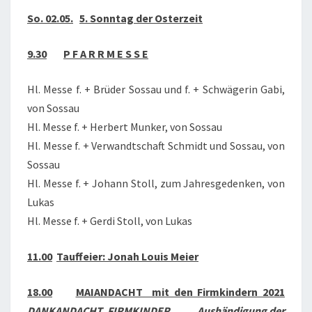
So. 02.05.
5. Sonntag der Osterzeit
9.30
P F A R R M E S S E
Hl. Messe f. + Brüder Sossau und f. + Schwägerin Gabi,
von Sossau
Hl. Messe f. + Herbert Munker, von Sossau
Hl. Messe f. + Verwandtschaft Schmidt und Sossau, von
Sossau
Hl. Messe f. + Johann Stoll, zum Jahresgedenken, von
Lukas
Hl. Messe f. + Gerdi Stoll, von Lukas
11.00
Tauffeier: Jonah Louis Meier
18.00
MAIANDACHT mit den Firmkindern 2021
DANKANDACHT FIRMKINDER
Aushändigung der