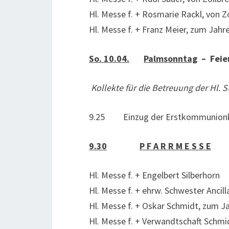
Hl. Messe f. + Rosmarie Rackl, von Z
Hl. Messe f. + Franz Meier, zum Jah
So. 10.04.
Palmsonntag
–
Feier
Kollekte für die Betreuung der Hl. S
9.25 Einzug der Erstkommunionki
9.30
P F A R R M E S S E
Hl. Messe f. + Engelbert Silberhorn
Hl. Messe f. + ehrw. Schwester Ancill
Hl. Messe f. + Oskar Schmidt, zum 
Hl. Messe f. + Verwandtschaft Schmi