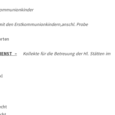
kommunionkinder
den Erstkommunionkindern,anschl. Probe
rten
IENST –
Kollekte für die Betreuung der Hl. Stätten im
kl
echt
echt