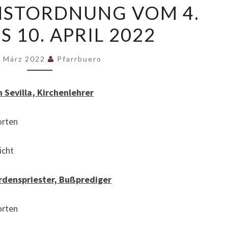
NSTORDNUNG VOM 4.
VOM
IS 10. APRIL 2022
4.
APRIL
BIS
. März 2022
Pfarrbuero
10.
APRIL
on Sevilla, Kirchenlehrer
2022
rten
cht
Ordenspriester, Bußprediger
rten