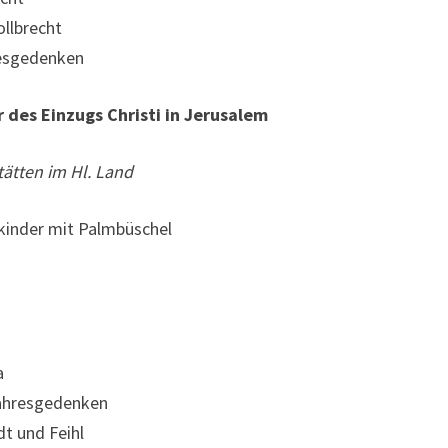
ollbrecht
resgedenken
 des Einzugs Christi in Jerusalem
tätten im Hl. Land
nder mit Palmbüschel
a
Jahresgedenken
dt und Feihl