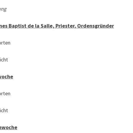
ung
nes Baptist de la Salle, Priester, Ordensgründer
rten
cht
nwoche
rten
cht
enwoche