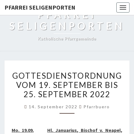
PFARREI SELIGENPORTEN
Togg
PFARREI
navig
SELIGENPORTEN
Katholische Pfarrgemeinde
GOTTESDIENSTORDNUNG
GOTTESDIENSTORDNUNG
VOM
VOM 19. SEPTEMBER BIS
19.
25. SEPTEMBER 2022
SEPTEMBER
BIS
14. September 2022
Pfarrbuero
25.
SEPTEMBER
2022
Mo. 19.09.
Hl. Januarius, Bischof v. Neapel,