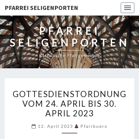
PFARREI SELIGENPORTEN
Togg
navig
PFARREI
SELIGENPORTEN
Katholische Pfarrgemeinde
GOTTESDIENSTORDNUNG
GOTTESDIENSTORDNUNG
VOM
VOM 24. APRIL BIS 30.
24.
APRIL 2023
APRIL
BIS
12. April 2023
Pfarrbuero
30.
APRIL