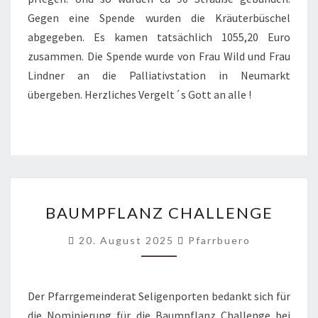
Gegen eine Spende wurden die Kräuterbüschel
abgegeben. Es kamen tatsächlich 1055,20 Euro
zusammen. Die Spende wurde von Frau Wild und Frau
Lindner an die Palliativstation in Neumarkt
übergeben. Herzliches Vergelt´s Gott an alle !
BAUMPFLANZ
BAUMPFLANZ CHALLENGE
CHALLENGE
20. August 2025
Pfarrbuero
Der Pfarrgemeinderat Seligenporten bedankt sich für
die Nominierung für die Baumpflanz Challenge bei