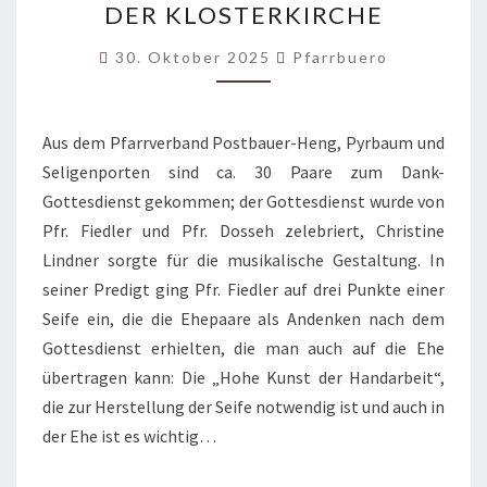
DER KLOSTERKIRCHE
AM
25.10.25
30. Oktober 2025
Pfarrbuero
UM
18.00
Aus dem Pfarrverband Postbauer-Heng, Pyrbaum und
UHR
Seligenporten sind ca. 30 Paare zum Dank-
IN
Gottesdienst gekommen; der Gottesdienst wurde von
DER
Pfr. Fiedler und Pfr. Dosseh zelebriert, Christine
KLOSTERKIRCHE
Lindner sorgte für die musikalische Gestaltung. In
seiner Predigt ging Pfr. Fiedler auf drei Punkte einer
Seife ein, die die Ehepaare als Andenken nach dem
Gottesdienst erhielten, die man auch auf die Ehe
übertragen kann: Die „Hohe Kunst der Handarbeit“,
die zur Herstellung der Seife notwendig ist und auch in
der Ehe ist es wichtig…