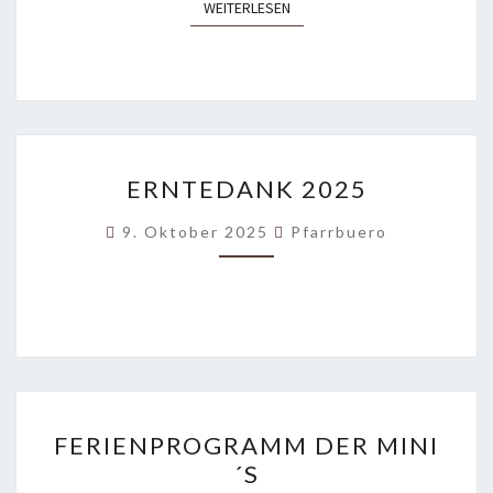
WEITERLESEN
WEITERLESEN
ERNTEDANK
ERNTEDANK 2025
2025
9. Oktober 2025
Pfarrbuero
FERIENPROGRAMM
FERIENPROGRAMM DER MINI
DER
´S
MINI