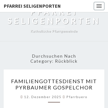
PFARREI SELIGENPORTEN
Togg
PFARREI
navig
SELIGENPORTEN
Katholische Pfarrgemeinde
Durchsuchen Nach
Category:
Rückblick
FAMILIENGOTTESDIENST
FAMILIENGOTTESDIENST MIT
MIT
PYRBAUMER GOSPELCHOR
PYRBAUMER
GOSPELCHOR
12. Dezember 2025
Pfarrbuero