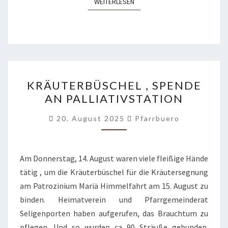
WEITERLESEN
WEITERLESEN
KRÄUTERBÜSCHEL
KRÄUTERBÜSCHEL , SPENDE
,
AN PALLIATIVSTATION
SPENDE
AN
20. August 2025
Pfarrbuero
PALLIATIVSTATION
Am Donnerstag, 14. August waren viele fleißige Hände
tätig , um die Kräuterbüschel für die Kräutersegnung
am Patrozinium Mariä Himmelfahrt am 15. August zu
binden. Heimatverein und Pfarrgemeinderat
Seligenporten haben aufgerufen, das Brauchtum zu
pflegen. Und so wurden ca 90 Sträuße gebunden.