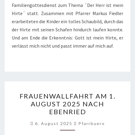
Familiengottesdienst zum Thema ´Der Herr ist mein
Hirte´ statt. Zusammen mit Pfarrer Markus Fiedler
erarbeiteten die Kinder ein tolles Schaubild, durch das
der Hirte mit seinen Schafen hindurch laufen konnte.
Und am Ende die Erkenntnis: Gott ist mein Hirte, er
verlässt mich nicht und passt immer auf mich auf.
FRAUENWALLFAHRT
FRAUENWALLFAHRT AM 1.
AM
AUGUST 2025 NACH
1.
EBENRIED
AUGUST
2025
6. August 2025
Pfarrbuero
NACH