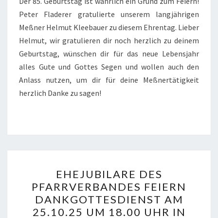
Der 85. Geburtstag ist wahrlich ein Grund zum Feiern!
Peter Fladerer gratulierte unserem langjährigen
Meßner Helmut Kleebauer zu diesem Ehrentag. Lieber
Helmut, wir gratulieren dir noch herzlich zu deinem
Geburtstag, wünschen dir für das neue Lebensjahr
alles Gute und Gottes Segen und wollen auch den
Anlass nutzen, um dir für deine Meßnertätigkeit
herzlich Danke zu sagen!
EHEJUBILARE
EHEJUBILARE DES
DES
PFARRVERBANDES FEIERN
PFARRVERBANDES
DANKGOTTESDIENST AM
FEIERN
25.10.25 UM 18.00 UHR IN
DANKGOTTESDIENST