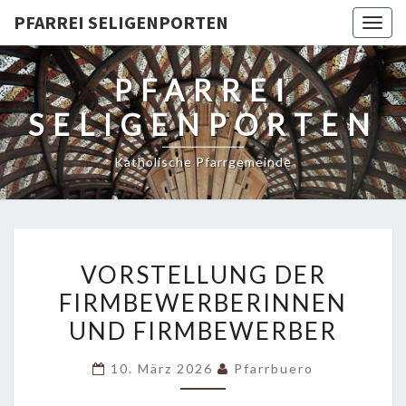
PFARREI SELIGENPORTEN
Togg
navig
PFARREI
SELIGENPORTEN
Katholische Pfarrgemeinde
VORSTELLUNG
VORSTELLUNG DER
DER
FIRMBEWERBERINNEN
FIRMBEWERBERINNEN
UND FIRMBEWERBER
UND
FIRMBEWERBER
10. März 2026
Pfarrbuero