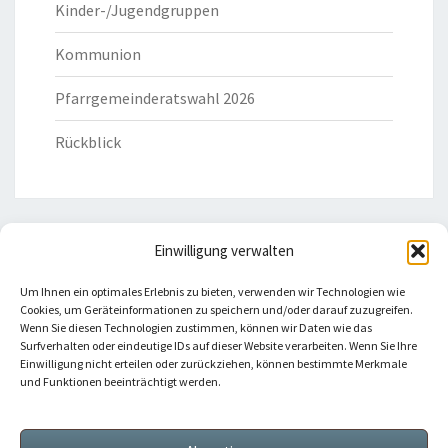
Kinder-/Jugendgruppen
Kommunion
Pfarrgemeinderatswahl 2026
Rückblick
Einwilligung verwalten
HILFREICHE LINKS
Um Ihnen ein optimales Erlebnis zu bieten, verwenden wir Technologien wie
Cookies, um Geräteinformationen zu speichern und/oder darauf zuzugreifen.
Bistum Eichstätt
Wenn Sie diesen Technologien zustimmen, können wir Daten wie das
Surfverhalten oder eindeutige IDs auf dieser Website verarbeiten. Wenn Sie Ihre
Einwilligung nicht erteilen oder zurückziehen, können bestimmte Merkmale
Caritas Verband
und Funktionen beeinträchtigt werden.
Katholische Kirche