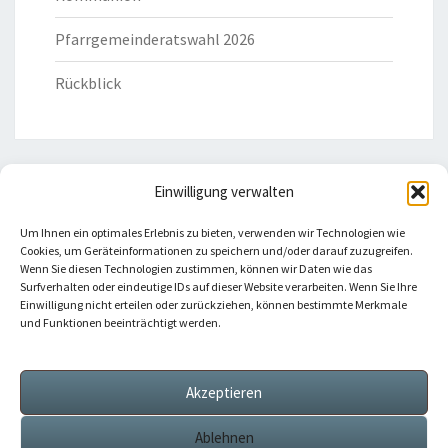
Pfarrgemeinderatswahl 2026
Rückblick
Einwilligung verwalten
HILFREICHE LINKS
Um Ihnen ein optimales Erlebnis zu bieten, verwenden wir Technologien wie
Cookies, um Geräteinformationen zu speichern und/oder darauf zuzugreifen.
Bistum Eichstätt
Wenn Sie diesen Technologien zustimmen, können wir Daten wie das
Surfverhalten oder eindeutige IDs auf dieser Website verarbeiten. Wenn Sie Ihre
Einwilligung nicht erteilen oder zurückziehen, können bestimmte Merkmale
Caritas Verband
und Funktionen beeinträchtigt werden.
Katholische Kirche
Akzeptieren
Telefonseelsorge
Ablehnen