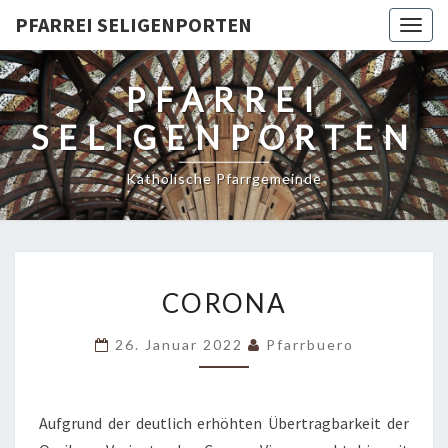
PFARREI SELIGENPORTEN
Togg
navig
PFARREI
SELIGENPORTEN
Katholische Pfarrgemeinde
CORONA
CORONA
26. Januar 2022
Pfarrbuero
Aufgrund der deutlich erhöhten Übertragbarkeit der