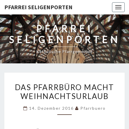
PFARREI SELIGENPORTEN
Togg
navig
PFARREI
SELIGENPORTEN
Katholische Pfarrgemeinde
DAS
DAS PFARRBÜRO MACHT
PFARRBÜRO
WEIHNACHTSURLAUB
MACHT
WEIHNACHTSURLAUB
14. Dezember 2016
Pfarrbuero