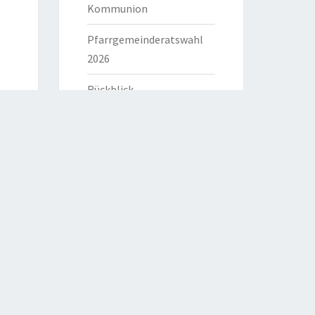
Kommunion
Pfarrgemeinderatswahl
2026
Rückblick
HILFREICHE LINKS
Bistum Eichstätt
Caritas Verband
Katholische Kirche