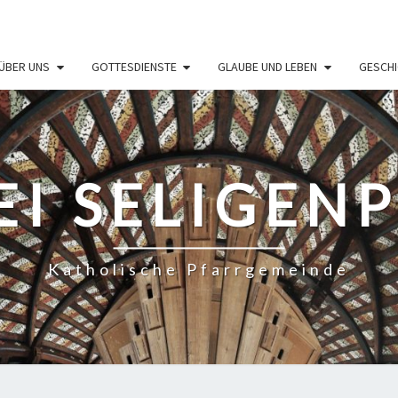
ÜBER UNS
GOTTESDIENSTE
GLAUBE UND LEBEN
GESCHI
EI SELIGEN
Katholische Pfarrgemeinde