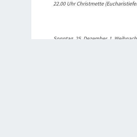
22.00 Uhr Christmette (Eucharistief
Sonntag, 25. Dezember, 1. Weihnacht
9.30 Uhr Feierlicher Weihnachtsgott
Montag, 26. Dezember, 2. Weihnacht
9.30 Uhr Pfarrgottesdienst