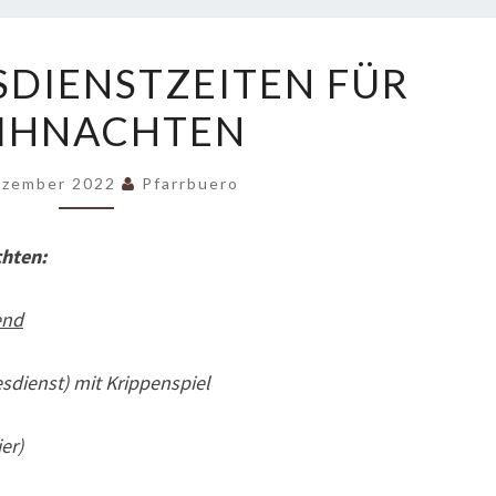
DIE
SDIENSTZEITEN FÜR
GOTTESDIENSTZEITEN
IHNACHTEN
FÜR
WEIHNACHTEN
ezember 2022
Pfarrbuero
chten:
end
esdienst) mit Krippenspiel
er)