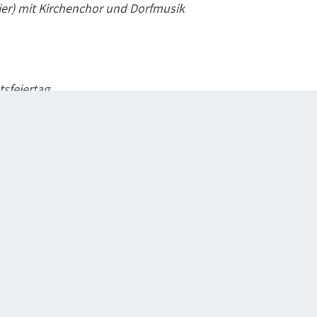
eier) mit Kirchenchor und Dorfmusik
sfeiertag
esdienst
sfeiertag