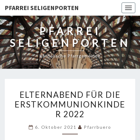
PFARREI SELIGENPORTEN
Togg
navig
PFARREI
SELIGENPORTEN
Katholische Pfarrgemeinde
ELTERNABEND
ELTERNABEND FÜR DIE
FÜR
ERSTKOMMUNIONKINDE
DIE
R 2022
ERSTKOMMUNIONKINDER
2022
6. Oktober 2021
Pfarrbuero