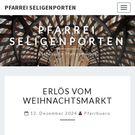
PFARREI SELIGENPORTEN
Togg
navig
PFARREI
SELIGENPORTEN
Katholische Pfarrgemeinde
ERLÖS
ERLÖS VOM
VOM
WEIHNACHTSMARKT
WEIHNACHTSMARKT
12. Dezember 2024
Pfarrbuero