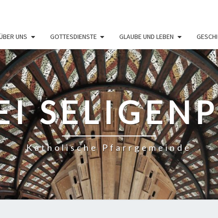
ÜBER UNS
GOTTESDIENSTE
GLAUBE UND LEBEN
GESCHI
EI SELIGEN
Katholische Pfarrgemeinde