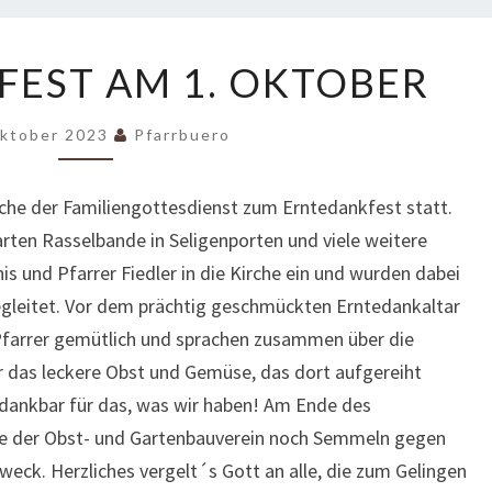
ERNTEDANKFEST
EST AM 1. OKTOBER
AM
1.
Oktober 2023
Pfarrbuero
OKTOBER
rche der Familiengottesdienst zum Erntedankfest statt.
rten Rasselbande in Seligenporten und viele weitere
 und Pfarrer Fiedler in die Kirche ein und wurden dabei
begleitet. Vor dem prächtig geschmückten Erntedankaltar
 Pfarrer gemütlich und sprachen zusammen über die
r das leckere Obst und Gemüse, das dort aufgereiht
nd dankbar für das, was wir haben! Am Ende des
lte der Obst- und Gartenbauverein noch Semmeln gegen
eck. Herzliches vergelt´s Gott an alle, die zum Gelingen