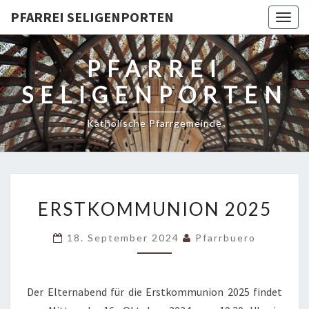
PFARREI SELIGENPORTEN
Togg
navig
PFARREI
SELIGENPORTEN
Katholische Pfarrgemeinde
ERSTKOMMUNION
ERSTKOMMUNION 2025
2025
18. September 2024
Pfarrbuero
Der Elternabend für die Erstkommunion 2025 findet