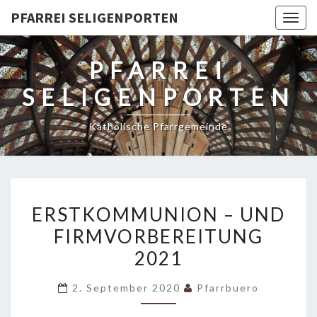
PFARREI SELIGENPORTEN
Togg
navig
PFARREI
SELIGENPORTEN
Katholische Pfarrgemeinde
ERSTKOMMUNION
ERSTKOMMUNION – UND
–
FIRMVORBEREITUNG
UND
2021
FIRMVORBEREITUNG
2021
2. September 2020
Pfarrbuero