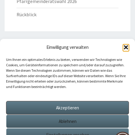
Pfarrgemeinderatswahl 2026
Rückblick
Einwilligung verwalten
HILFREICHE LINKS
Um Ihnen ein optimales Erlebnis zu bieten, verwenden wir Technologien wie
Cookies, um Geräteinformationen zu speichern und/oder darauf zuzugreifen.
Bistum Eichstätt
Wenn Sie diesen Technologien zustimmen, können wir Daten wie das
Surfverhalten oder eindeutige IDs auf dieser Website verarbeiten. Wenn Sie Ihre
Einwilligung nicht erteilen oder zurückziehen, können bestimmte Merkmale
Caritas Verband
und Funktionen beeinträchtigt werden.
Katholische Kirche
Akzeptieren
Telefonseelsorge
Ablehnen
Einstellungen ansehen