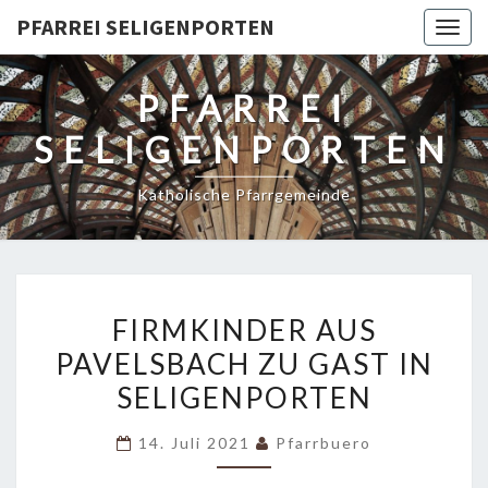
PFARREI SELIGENPORTEN
Togg
navig
PFARREI
SELIGENPORTEN
Katholische Pfarrgemeinde
FIRMKINDER
FIRMKINDER AUS
AUS
PAVELSBACH ZU GAST IN
PAVELSBACH
SELIGENPORTEN
ZU
GAST
14. Juli 2021
Pfarrbuero
IN
SELIGENPORTEN