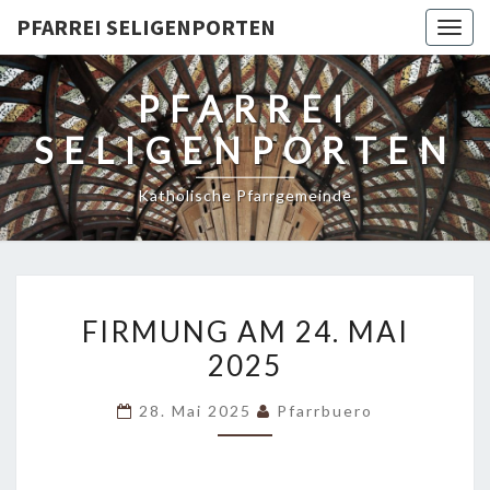
PFARREI SELIGENPORTEN
Togg
navig
PFARREI
SELIGENPORTEN
Katholische Pfarrgemeinde
FIRMUNG
FIRMUNG AM 24. MAI
AM
2025
24.
MAI
28. Mai 2025
Pfarrbuero
2025