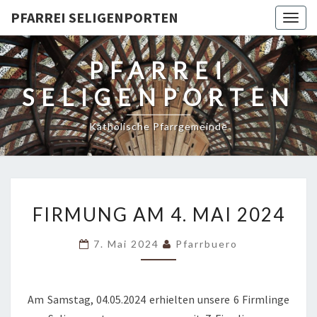
PFARREI SELIGENPORTEN
Togg
navig
PFARREI
SELIGENPORTEN
Katholische Pfarrgemeinde
FIRMUNG
FIRMUNG AM 4. MAI 2024
AM
4.
7. Mai 2024
Pfarrbuero
MAI
2024
Am Samstag, 04.05.2024 erhielten unsere 6 Firmlinge