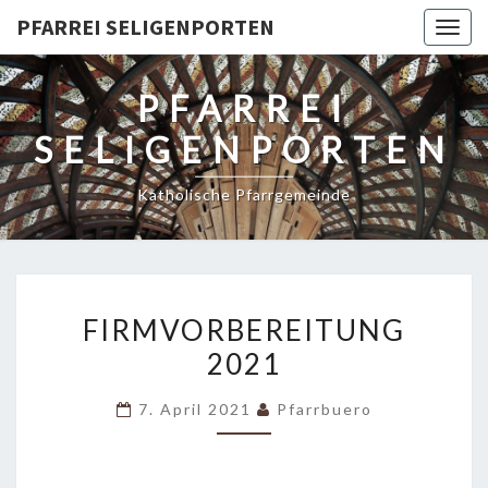
PFARREI SELIGENPORTEN
Togg
navig
PFARREI
SELIGENPORTEN
Katholische Pfarrgemeinde
FIRMVORBEREITUNG
FIRMVORBEREITUNG
2021
2021
7. April 2021
Pfarrbuero