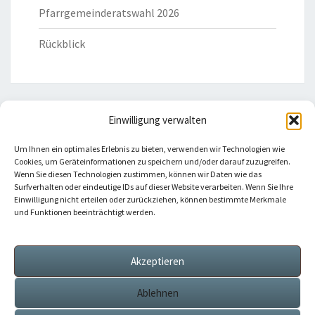
Pfarrgemeinderatswahl 2026
Rückblick
Einwilligung verwalten
HILFREICHE LINKS
Um Ihnen ein optimales Erlebnis zu bieten, verwenden wir Technologien wie
Cookies, um Geräteinformationen zu speichern und/oder darauf zuzugreifen.
Bistum Eichstätt
Wenn Sie diesen Technologien zustimmen, können wir Daten wie das
Surfverhalten oder eindeutige IDs auf dieser Website verarbeiten. Wenn Sie Ihre
Einwilligung nicht erteilen oder zurückziehen, können bestimmte Merkmale
Caritas Verband
und Funktionen beeinträchtigt werden.
Katholische Kirche
Akzeptieren
Telefonseelsorge
Ablehnen