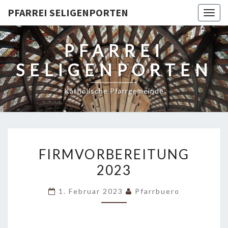
PFARREI SELIGENPORTEN
Togg
navig
PFARREI
SELIGENPORTEN
Katholische Pfarrgemeinde
FIRMVORBEREITUNG
FIRMVORBEREITUNG
2023
2023
1. Februar 2023
Pfarrbuero