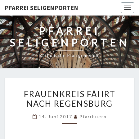
PFARREI SELIGENPORTEN
Togg
navig
PFARREI
SELIGENPORTEN
Katholische Pfarrgemeinde
FRAUENKREIS
FRAUENKREIS FÄHRT
FÄHRT
NACH REGENSBURG
NACH
REGENSBURG
14. Juni 2017
Pfarrbuero