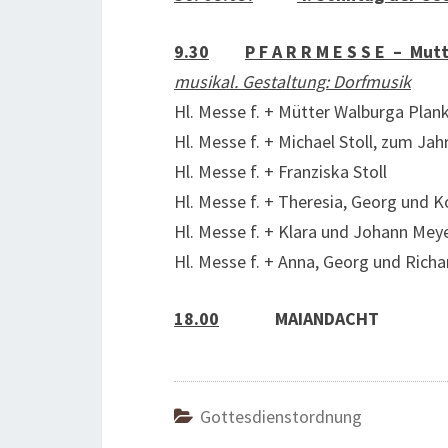
9.30
P F A R R M E S S E – Mu
musikal. Gestaltung: Dorfmusik
Hl. Messe f. + Mütter Walburga Plank
Hl. Messe f. + Michael Stoll, zum J
Hl. Messe f. + Franziska Stoll
Hl. Messe f. + Theresia, Georg und 
Hl. Messe f. + Klara und Johann Mey
Hl. Messe f. + Anna, Georg und Richa
18.00
MAIANDACHT
Gottesdienstordnung