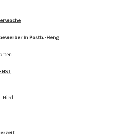
terwoche
bewerber in Postb.-Heng
orten
ENST
. Hierl
erzeit