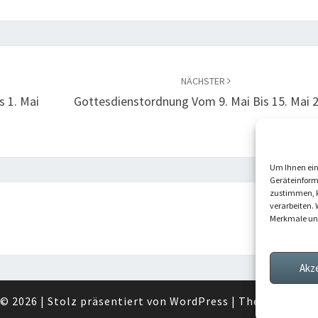
NÄCHSTER
s 1. Mai
Gottesdienstordnung Vom 9. Mai Bis 15. Mai 
Um Ihnen ein
Geräteinform
zustimmen, k
verarbeiten. 
Merkmale und
Akz
© 2026
|
Stolz präsentiert von
WordPress
|
Theme:
Nisar