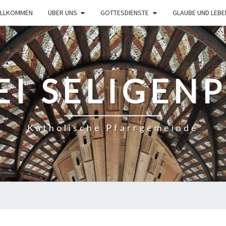
ILLKOMMEN
ÜBER UNS
GOTTESDIENSTE
GLAUBE UND LEBE
EI SELIGEN
Katholische Pfarrgemeinde
GOTTESDIENST