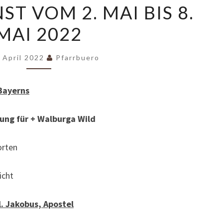
T VOM 2. MAI BIS 8.
VOM
MAI 2022
2.
MAI
BIS
. April 2022
Pfarrbuero
8.
MAI
Bayerns
2022
 für + Walburga Wild
rten
cht
l. Jakobus, Apostel