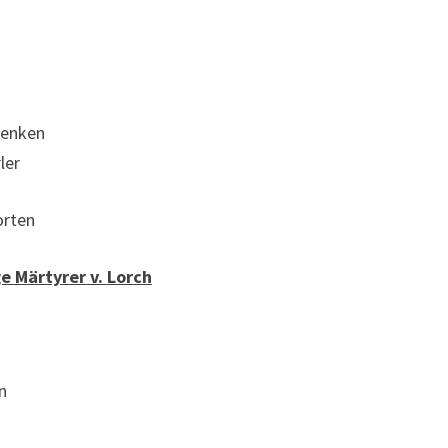
denken
ler
rten
ige Märtyrer v. Lorch
n