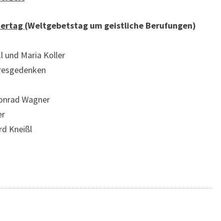
ttertag
(Weltgebetstag um geistliche Berufungen)
l und Maria Koller
ahresgedenken
Konrad Wagner
er
rd Kneißl