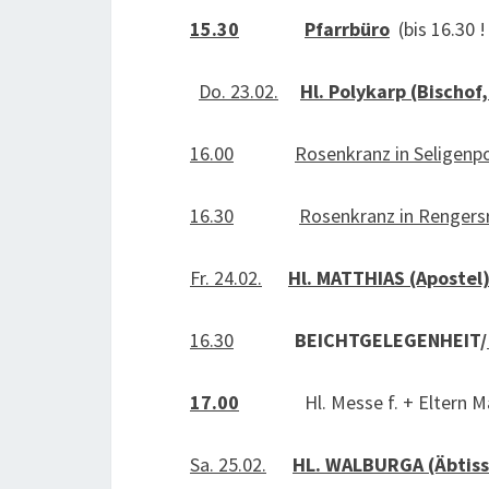
15.30
Pfarrbüro
(bis 16.30 ! 
Do. 23.02.
Hl. Polykarp (Bischof
16.00
Rosenkranz in Seligenp
16.30
Rosenkranz in Rengersr
Fr. 24.02.
Hl. MATTHIAS (Apostel
16.30
BEICHTGELEGENHEIT/
17.00
Hl. Messe f. + Eltern Mari
Sa. 25.02.
HL. WALBURGA (Äbtiss