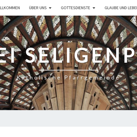
ILLKOMMEN
ÜBER UNS
GOTTESDIENSTE
GLAUBE UND LEBE
EI SELIGEN
Katholische Pfarrgemeinde
GOTTESDIENSTORDNUNG