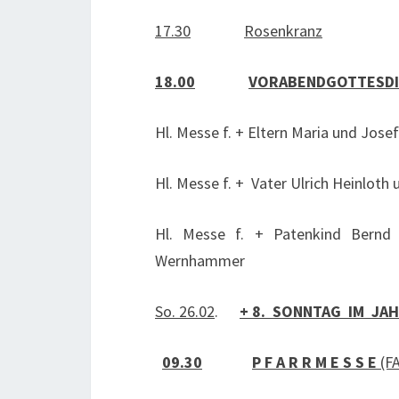
17.30
Rosenkranz
18.00
VORABENDGOTTESD
Hl. Messe f. + Eltern Maria und Josef
Hl. Messe f. + Vater Ulrich Heinlot
Hl. Messe f. + Patenkind Bern
Wernhammer
So. 26.02
.
+ 8. SONNTAG IM JA
09.30
P F A R R M E S S E
(F