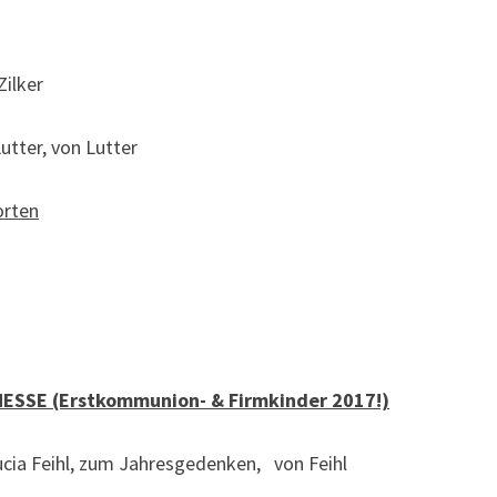
Zilker
utter, von Lutter
orten
MESSE
(Erstkommunion- & Firmkinder 2017!)
ucia Feihl, zum Jahresgedenken, von Feihl