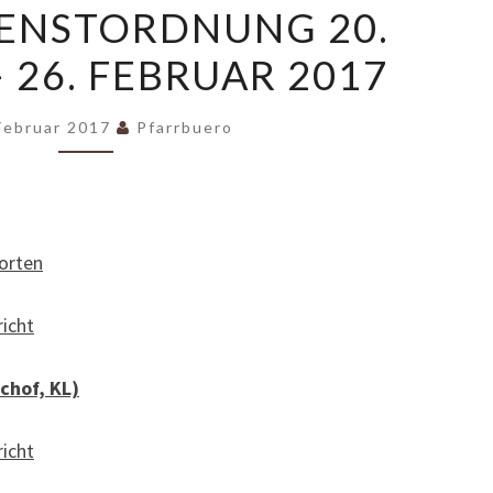
ENSTORDNUNG 20.
20.
 26. FEBRUAR 2017
FEBRUAR
–
26.
Februar 2017
Pfarrbuero
FEBRUAR
2017
orten
icht
schof, KL)
icht