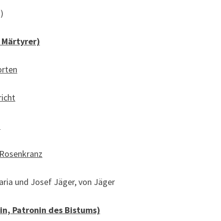
)
, Märtyrer)
orten
icht
)
Rosenkranz
a und Josef Jäger, von Jäger
in,
Patronin des Bistums)