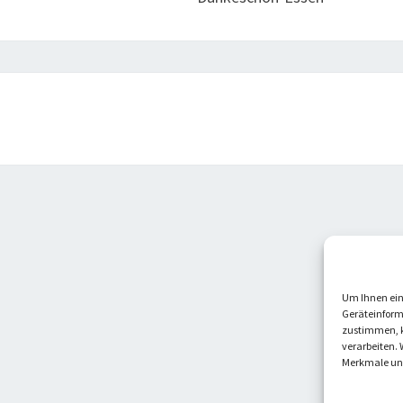
Um Ihnen ein
Geräteinform
zustimmen, k
verarbeiten. 
Merkmale und