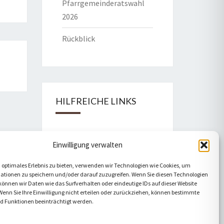
Pfarrgemeinderatswahl
2026
Rückblick
HILFREICHE LINKS
Bistum Eichstätt
Einwilligung verwalten
Caritas Verband
 optimales Erlebnis zu bieten, verwenden wir Technologien wie Cookies, um
ationen zu speichern und/oder darauf zuzugreifen. Wenn Sie diesen Technologien
Katholische Kirche
önnen wir Daten wie das Surfverhalten oder eindeutige IDs auf dieser Website
Wenn Sie Ihre Einwilligung nicht erteilen oder zurückziehen, können bestimmte
Telefonseelsorge
 Funktionen beeinträchtigt werden.