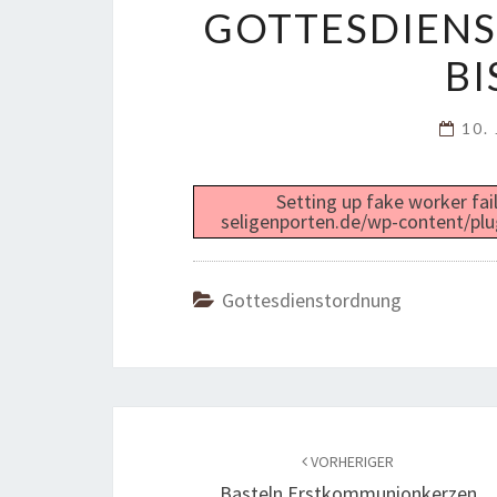
GOTTESDIENS
BI
10.
Setting up fake worker fai
seligenporten.de/wp-content/plu
Gottesdienstordnung
Beitragsnavigation
VORHERIGER
Basteln Erstkommunionkerzen