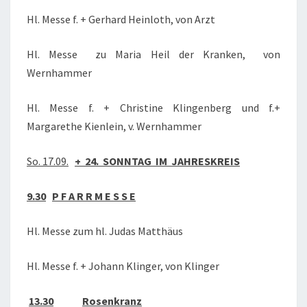
Hl. Messe f. + Gerhard Heinloth, von Arzt
Hl. Messe zu Maria Heil der Kranken, von
Wernhammer
Hl. Messe f. + Christine Klingenberg und f.+
Margarethe Kienlein, v. Wernhammer
So. 17.09.
+ 24. SONNTAG IM JAHRESKREIS
9.30
P F A R R M E S S E
Hl. Messe zum hl. Judas Matthäus
Hl. Messe f. + Johann Klinger, von Klinger
13.30
Rosenkranz