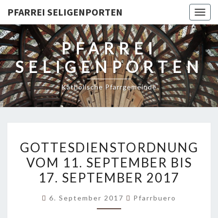
PFARREI SELIGENPORTEN
Togg
navig
PFARREI
SELIGENPORTEN
Katholische Pfarrgemeinde
GOTTESDIENSTORDNUNG
GOTTESDIENSTORDNUNG
VOM
VOM 11. SEPTEMBER BIS
11.
17. SEPTEMBER 2017
SEPTEMBER
BIS
6. September 2017
Pfarrbuero
17.
SEPTEMBER