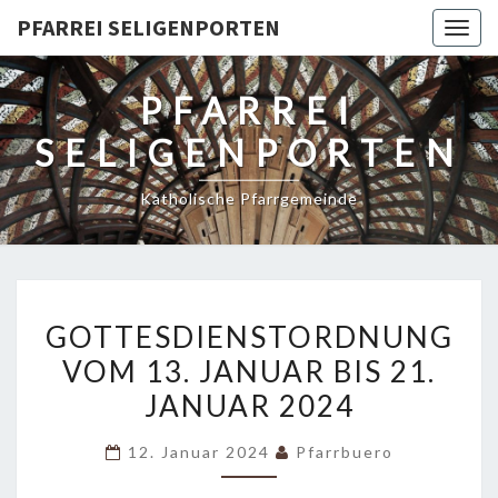
PFARREI SELIGENPORTEN
Togg
navig
PFARREI
SELIGENPORTEN
Katholische Pfarrgemeinde
GOTTESDIENSTORDNUNG
GOTTESDIENSTORDNUNG
VOM
VOM 13. JANUAR BIS 21.
13.
JANUAR 2024
JANUAR
BIS
12. Januar 2024
Pfarrbuero
21.
JANUAR