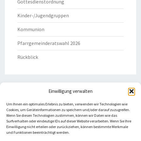
Gottesdienstordnung
Kinder-/Jugendgruppen
Kommunion
Pfarrgemeinderatswahl 2026
Rückblick
Einwilligung verwalten
HILFREICHE LINKS
Um Ihnen ein optimales Erlebnis zu bieten, verwenden wir Technologien wie
Cookies, um Geräteinformationen zu speichern und/oder darauf zuzugreifen.
Bistum Eichstätt
Wenn Sie diesen Technologien zustimmen, können wir Daten wie das
Surfverhalten oder eindeutige IDs auf dieser Website verarbeiten. Wenn Sie Ihre
Einwilligung nicht erteilen oder zurückziehen, können bestimmte Merkmale
Caritas Verband
und Funktionen beeinträchtigt werden.