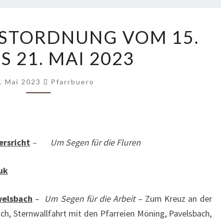
GOTTESDIENSTORDNUNG
STORDNUNG VOM 15.
VOM
S 21. MAI 2023
15.
MAI
BIS
. Mai 2023
Pfarrbuero
21.
MAI
2023
rsricht
–
Um Segen für die Fluren
uk
velsbach
–
Um Segen für die Arbeit
– Zum Kreuz an der
h, Sternwallfahrt mit den Pfarreien Möning, Pavelsbach,