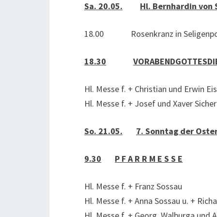
Sa. 20.05.
Hl. Bernhardin von 
18.00 Rosenkranz in Seligenpo
18.30
VORABENDGOTTESDI
Hl. Messe f. + Christian und Erwin Ei
Hl. Messe f. + Josef und Xaver Sicher
So. 21.05.
7. Sonntag der Oste
9.30
P F A R R M E S S E
Hl. Messe f. + Franz Sossau
Hl. Messe f. + Anna Sossau u. + Rich
Hl. Messe f. + Georg, Walburga und A