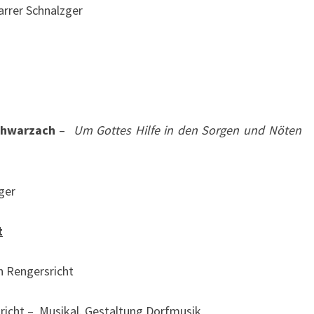
arrer Schnalzger
chwarzach
–
Um Gottes Hilfe in den Sorgen und Nöten
ger
t
h Rengersricht
richt – Musikal. Gestaltung Dorfmusik