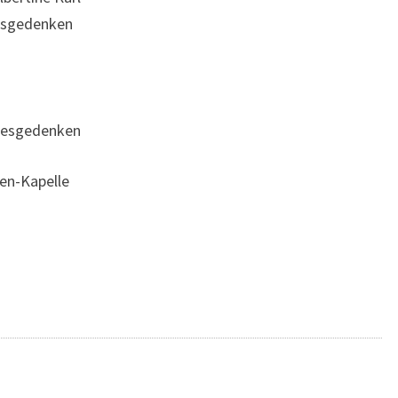
resgedenken
hresgedenken
en-Kapelle