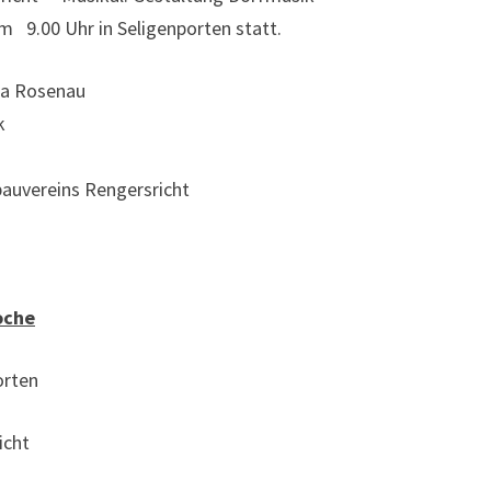
m 9.00 Uhr in Seligenporten statt.
nja Rosenau
k
bauvereins Rengersricht
oche
rten
cht