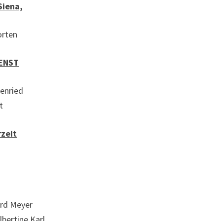
Siena,
rten
ENST
senried
t
rzeit
ard Meyer
lbertine Karl