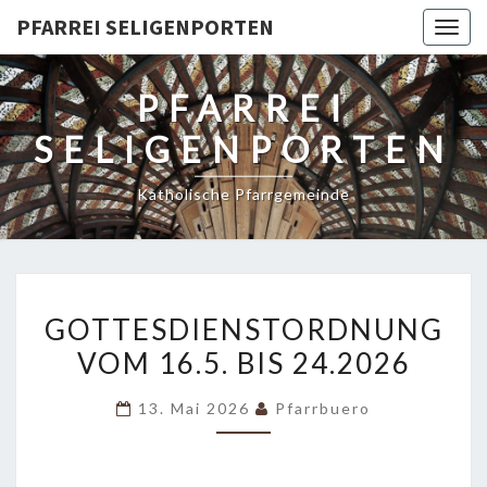
PFARREI SELIGENPORTEN
Togg
navig
PFARREI
SELIGENPORTEN
Katholische Pfarrgemeinde
GOTTESDIENSTORDNUNG
GOTTESDIENSTORDNUNG
VOM
VOM 16.5. BIS 24.2026
16.5.
BIS
13. Mai 2026
Pfarrbuero
24.2026