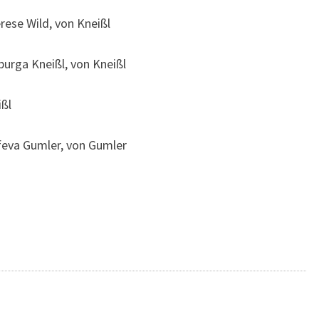
rese Wild, von Kneißl
burga Kneißl, von Kneißl
ißl
ofeva Gumler, von Gumler