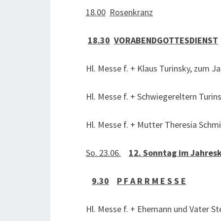
18.00
Rosenkranz
18.30
VORABENDGOTTESDIENST
Hl. Messe f. + Klaus Turinsky, zum 
Hl. Messe f. + Schwiegereltern Turin
Hl. Messe f. + Mutter Theresia Sch
So. 23.06.
12. Sonntag im Jahresk
9.30
P F A R R M E S S E
Hl. Messe f. + Ehemann und Vater S