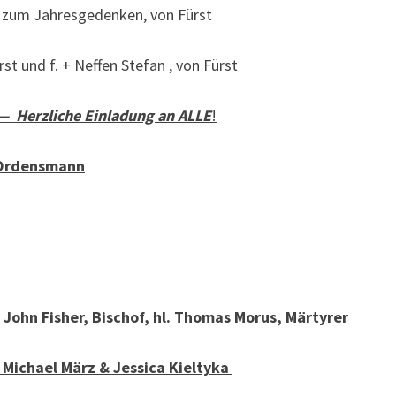
 , zum Jahresgedenken, von Fürst
rst und f. + Neffen Stefan , von Fürst
 Herzliche Einladung an ALLE
!
, Ordensmann
l. John Fisher, Bischof, hl. Thomas Morus, Märtyrer
Michael März & Jessica Kieltyka