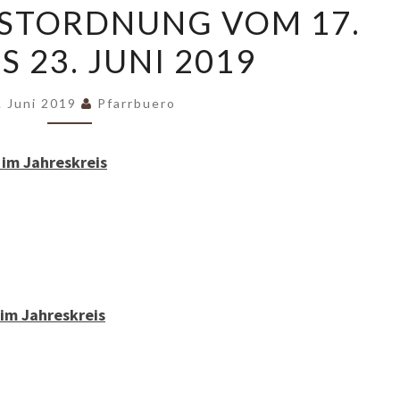
STORDNUNG VOM 17.
VOM
IS 23. JUNI 2019
17.
JUNI
BIS
. Juni 2019
Pfarrbuero
23.
JUNI
im Jahreskreis
2019
im Jahreskreis