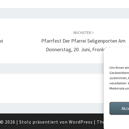
NÄCHSTER
wi
Pfarrfest Der Pfarrei Seligenporten Am
Donnerstag, 20. Juni, Fronleichnam
Um Ihnen ein
Geräteinform
zustimmen, k
verarbeiten. 
Merkmale und
Akz
© 2026
|
Stolz präsentiert von
WordPress
|
Theme:
Nisar