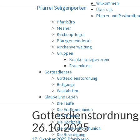
Willkommen
Pfarrei Seligenporten
Toggle
Pfarrei Seligenporten
Über uns
navigation
Pfarrer und Pastoralte
Pfarrbüro
Katholische Pfarrgemeinde
Mesner
Kirchenpfleger
Pfarrgemeinderat
Kirchenverwaltung
Gruppen
Krankenpflegeverein
Frauenkreis
Gottesdienste
Gottesdienstordnung
Bittgänge
Wallfahrten
Glaube und Leben
Die Taufe
Die Erstkommunion
Gottesdienstordnung
Gottesdienstordnung
Die Firmung
vom
Die Hochzeit
26.10.2025
18.10.2025
Die Krankenkommunion
bis
Die Beerdigung
26.10.2025
17. Oktober 2025
Pfarrbuero