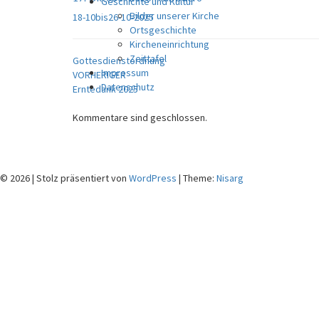
Geschichte und Kultur
Bilder unserer Kirche
18-10bis26-10-2025
Ortsgeschichte
Kircheneinrichtung
Zeittafel
Gottesdienstordnung
Beitragsnavigation
Impressum
VORHERIGER
Datenschutz
Erntedank 2025
Kommentare sind geschlossen.
© 2026
|
Stolz präsentiert von
WordPress
|
Theme:
Nisarg