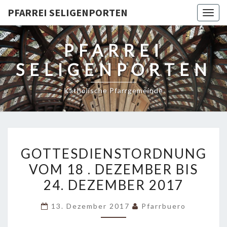
PFARREI SELIGENPORTEN
Togg
navig
PFARREI
SELIGENPORTEN
Katholische Pfarrgemeinde
GOTTESDIENSTORDNUNG
GOTTESDIENSTORDNUNG
VOM
VOM 18 . DEZEMBER BIS
18
24. DEZEMBER 2017
.
DEZEMBER
13. Dezember 2017
Pfarrbuero
BIS
24.