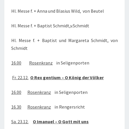
Hl. Messe f. + Anna und Blasius Wild, von Beutel
Hl. Messe f. + Baptist Schmidt,v.Schmidt
Hl. Messe f. + Baptist und Margareta Schmidt, von
Schmidt
16.00
Rosenkranz
in Seligenporten
Fr. 22.12.
O Rex gentium – O König der Völker
16.00
Rosenkranz
in Seligenporten
16.30
Rosenkranz
in Rengersricht
Sa. 23.12.
O Imanuel – O Gott mit uns