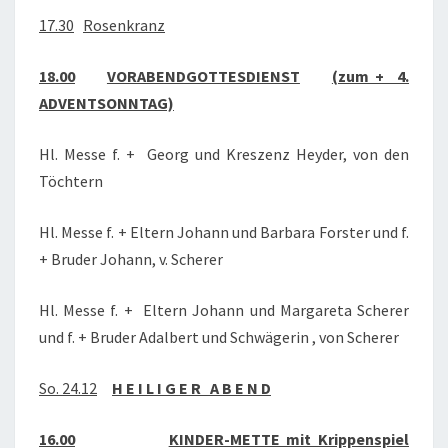
17.30
Rosenkranz
18.00
VORABENDGOTTESDIENST
(zum + 4.
ADVENTSONNTAG)
Hl. Messe f. + Georg und Kreszenz Heyder, von den
Töchtern
Hl. Messe f. + Eltern Johann und Barbara Forster und f.
+ Bruder Johann, v. Scherer
Hl. Messe f. + Eltern Johann und Margareta Scherer
und f. + Bruder Adalbert und Schwägerin , von Scherer
So. 24.12
H E I L I G E R A B E N D
16.00
KINDER-METTE mit Krippenspiel