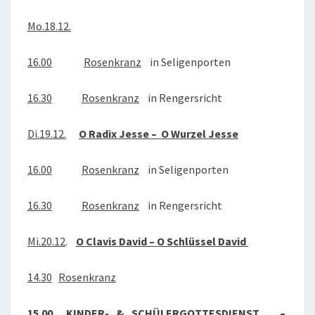
DEZEMBER
Mo.18.12.
2017
16.00
Rosenkranz
in Seligenporten
16.30
Rosenkranz
in Rengersricht
Di.19.12.
O Radix Jesse – O Wurzel Jesse
16.00
Rosenkranz
in Seligenporten
16.30
Rosenkranz
in Rengersricht
Mi.20.12
.
O Clavis David – O Schlüssel David
14.30
Rosenkranz
15.00
KINDER- & SCHÜLERGOTTESDIENST –