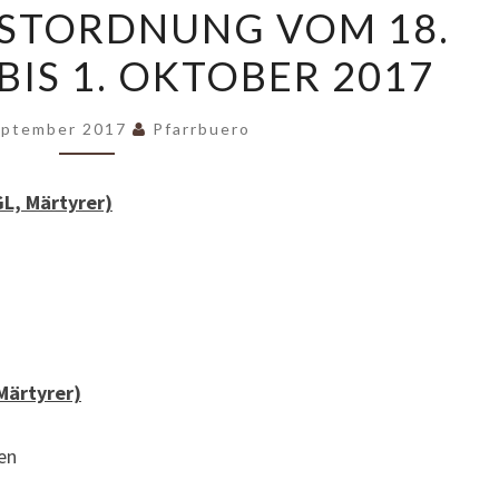
STORDNUNG VOM 18.
VOM
BIS 1. OKTOBER 2017
18.
SEPTEMBER
BIS
eptember 2017
Pfarrbuero
1.
OKTOBER
GL, Märtyrer)
2017
 Märtyrer)
en