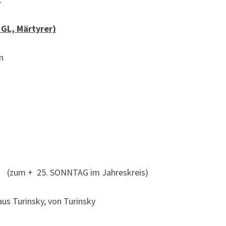
 GL, Märtyrer)
n
(zum + 25. SONNTAG im Jahreskreis)
us Turinsky, von Turinsky