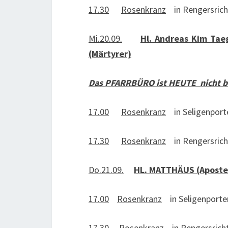
17.30
Rosenkranz
in Rengersrich
Mi.20.09.
Hl. Andreas Kim Taeg
(Märtyrer)
Das PFARRBÜRO ist HEUTE nicht b
17.00
Rosenkranz
in Seligenport
17.30
Rosenkranz
in Rengersrich
Do.21.09.
HL. MATTHÄUS (Apostel
17.00
Rosenkranz
in Seligenporte
17.30
Rosenkranz
in Rengersrich