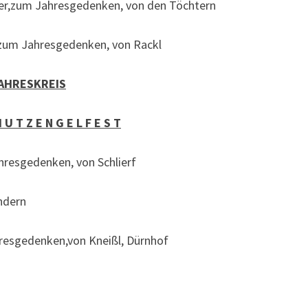
der,zum Jahresgedenken, von den Töchtern
l,zum Jahresgedenken, von Rackl
AHRESKREIS
 U T Z E N G E L F E S T
ahresgedenken, von Schlierf
indern
hresgedenken,von Kneißl, Dürnhof