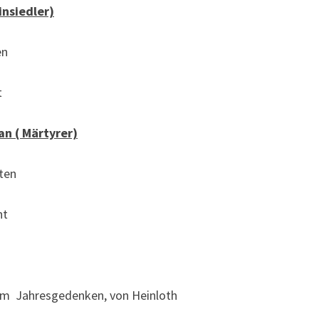
insiedler)
en
t
an ( Märtyrer)
ten
ht
zum Jahresgedenken, von Heinloth