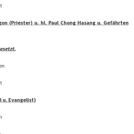
t
on (Priester) u. hl. Paul Chong Hasang u. Gefährten
esetzt.
en
t
 u. Evangelist)
n
t