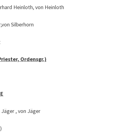
rhard Heinloth, von Heinloth
,von Silberhorn
g
Priester, Ordensgr.)
SE
 Jäger , von Jäger
)