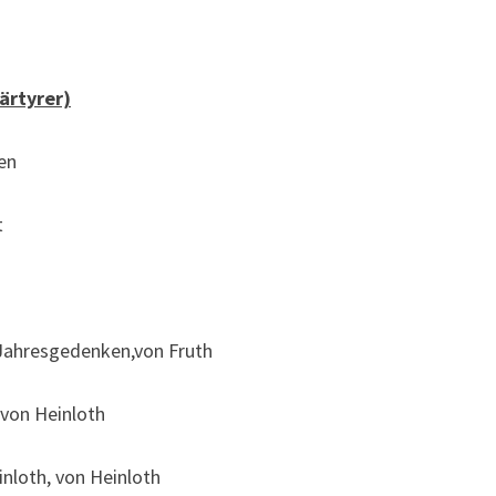
ärtyrer)
en
t
 Jahresgedenken,von Fruth
 von Heinloth
inloth, von Heinloth