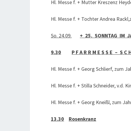
Hl. Messe f. + Mutter Kreszenz Hey
Hl. Messe f. + Tochter Andrea Rack
So. 24.09.
+ 25. SONNTAG IM J
9.30
P F A R R M E S S E – S C H
Hl. Messe f. + Georg Schlierf, zum J
Hl. Messe f. + Stilla Schneider, v.d. K
Hl. Messe f. + Georg Kneißl, zum Ja
13.30
Rosenkranz