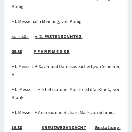
König
Hl. Messe nach Meinung, von König
So. 25.02
.
+ 2. FASTENSONNTAG
09.30
P F A R R M E S S E
Hl. Messe f. + Xaver und Damasus Sichert,von Scheerer,
R.
Hl. Messe f. + Ehefrau und Mutter Stilla Blank, von
Blank
Hl. Messe f. + Andreas und Richard Mark,von Schmidt
16.30
KREUZWEGANDACHT
Gestaltung: