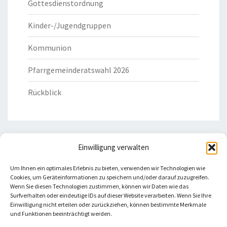
Gottesdienstordnung
Kinder-/Jugendgruppen
Kommunion
Pfarrgemeinderatswahl 2026
Rückblick
Einwilligung verwalten
HILFREICHE LINKS
Um Ihnen ein optimales Erlebnis zu bieten, verwenden wir Technologien wie
Cookies, um Geräteinformationen zu speichern und/oder darauf zuzugreifen.
Bistum Eichstätt
Wenn Sie diesen Technologien zustimmen, können wir Daten wie das
Surfverhalten oder eindeutige IDs auf dieser Website verarbeiten. Wenn Sie Ihre
Einwilligung nicht erteilen oder zurückziehen, können bestimmte Merkmale
Caritas Verband
und Funktionen beeinträchtigt werden.