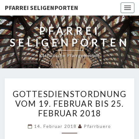
PFARREI SELIGENPORTEN
Togg
navig
PFARREI
SELIGENPORTEN
Katholische Pfarrgemeinde
GOTTESDIENSTORDNUNG
GOTTESDIENSTORDNUNG
VOM
VOM 19. FEBRUAR BIS 25.
19.
FEBRUAR 2018
FEBRUAR
BIS
14. Februar 2018
Pfarrbuero
25.
FEBRUAR