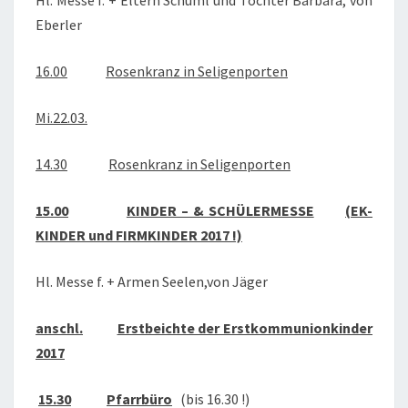
Hl. Messe f. + Eltern Schuml und Tochter Barbara, von
Eberler
16.00
Rosenkranz in Seligenporten
Mi.22.03.
14.30
Rosenkranz in Seligenporten
15.00
KINDER – & SCHÜLERMESSE
(EK-
KINDER und FIRMKINDER 2017 !)
Hl. Messe f. + Armen Seelen,von Jäger
anschl.
Erstbeichte der Erstkommunionkinder
2017
15.30
Pfarrbüro
(bis 16.30 !)