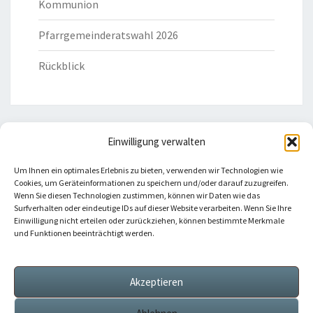
Kommunion
Pfarrgemeinderatswahl 2026
Rückblick
Einwilligung verwalten
HILFREICHE LINKS
Um Ihnen ein optimales Erlebnis zu bieten, verwenden wir Technologien wie
Cookies, um Geräteinformationen zu speichern und/oder darauf zuzugreifen.
Bistum Eichstätt
Wenn Sie diesen Technologien zustimmen, können wir Daten wie das
Surfverhalten oder eindeutige IDs auf dieser Website verarbeiten. Wenn Sie Ihre
Einwilligung nicht erteilen oder zurückziehen, können bestimmte Merkmale
Caritas Verband
und Funktionen beeinträchtigt werden.
Katholische Kirche
Akzeptieren
Telefonseelsorge