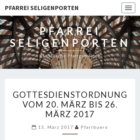
PFARREI SELIGENPORTEN
Togg
navig
PFARREI
SELIGENPORTEN
Katholische Pfarrgemeinde
GOTTESDIENSTORDNUNG
GOTTESDIENSTORDNUNG
VOM
VOM 20. MÄRZ BIS 26.
20.
MÄRZ 2017
MÄRZ
BIS
15. März 2017
Pfarrbuero
26.
MÄRZ