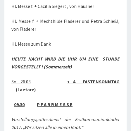
Hl. Messe f. + Cäcilia Siegert , von Hausner
Hl. Messe f. + Mechthilde Fladerer und Petra Schießl,
von Fladerer
Hl. Messe zum Dank
HEUTE NACHT WIRD DIE UHR UM EINE
STUNDE
VORGESTELLT ! (Sommerzeit)
So. 26.03
.
+ 4. FASTENSONNTAG
(Laetare)
09.30
P F A R R M E S S E
Vorstellungsgottesdienst der Erstkommunionkinder
2017: „Wir sitzen alle in einem Boot!“