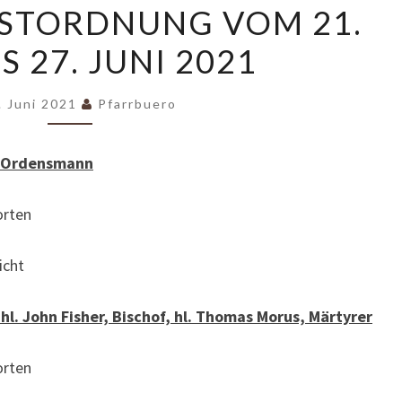
STORDNUNG VOM 21.
VOM
IS 27. JUNI 2021
21.
JUNI
BIS
. Juni 2021
Pfarrbuero
27.
JUNI
a, Ordensmann
2021
rten
cht
, hl. John Fisher, Bischof, hl. Thomas Morus, Märtyrer
rten