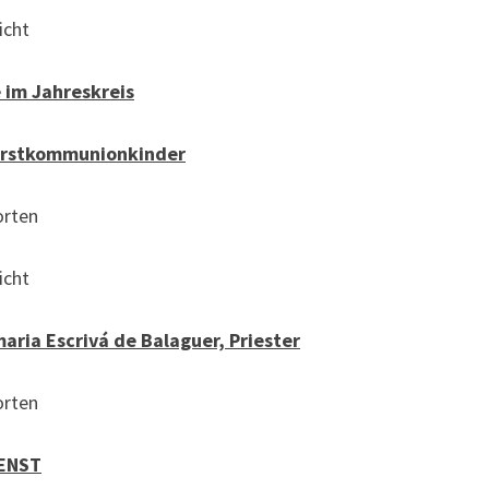
cht
 im Jahreskreis
 Erstkommunionkinder
rten
cht
maria Escrivá de Balaguer, Priester
rten
ENST