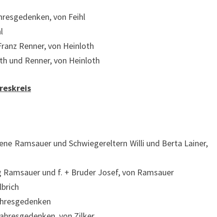
hresgedenken, von Feihl
l
Franz Renner, von Heinloth
oth und Renner, von Heinloth
reskreis
rene Ramsauer und Schwiegereltern Willi und Berta Lainer,
rg Ramsauer und f. + Bruder Josef, von Ramsauer
lbrich
Jahresgedenken
 Jahresgedenken, von Zilker