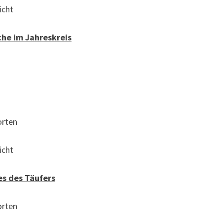
cht
he im Jahreskreis
rten
cht
es des Täufers
rten