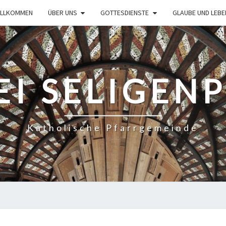
ILLKOMMEN
ÜBER UNS
GOTTESDIENSTE
GLAUBE UND LEBE
EI SELIGEN
Katholische Pfarrgemeinde
GOTTESDIENSTORDNUNG