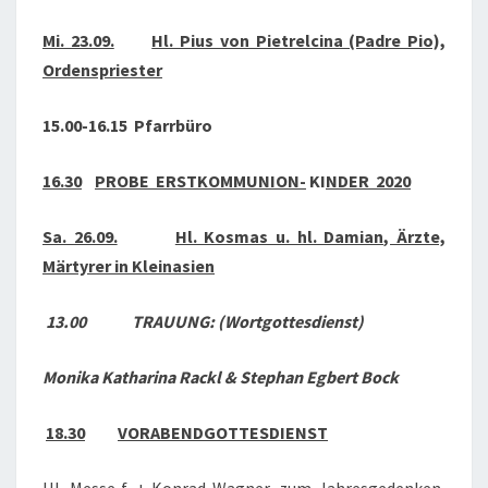
2020
Mi. 23.09.
Hl. Pius von Pietrelcina (Padre Pio),
Ordenspriester
15.00-16.15 Pfarrbüro
16.30
PROBE ERSTKOMMUNION-
KI
NDER 2020
Sa. 26.09.
Hl. Kosmas u. hl. Damian, Ärzte,
Märtyrer in Kleinasien
13.00 TRAUUNG: (Wortgottesdienst)
Monika Katharina Rackl &
Stephan Egbert Bock
18.30
VORABENDGOTTESDIENST