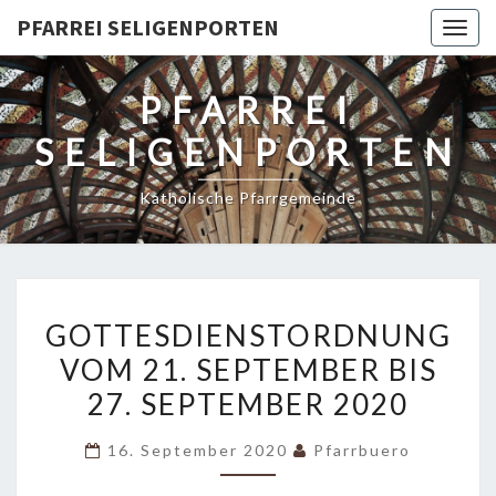
PFARREI SELIGENPORTEN
Togg
navig
PFARREI
SELIGENPORTEN
Katholische Pfarrgemeinde
GOTTESDIENSTORDNUNG
GOTTESDIENSTORDNUNG
VOM
VOM 21. SEPTEMBER BIS
21.
27. SEPTEMBER 2020
SEPTEMBER
BIS
16. September 2020
Pfarrbuero
27.
SEPTEMBER