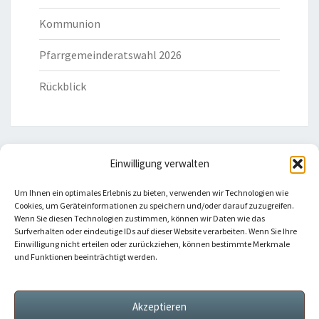
Kommunion
Pfarrgemeinderatswahl 2026
Rückblick
Einwilligung verwalten
HILFREICHE LINKS
Um Ihnen ein optimales Erlebnis zu bieten, verwenden wir Technologien wie
Cookies, um Geräteinformationen zu speichern und/oder darauf zuzugreifen.
Bistum Eichstätt
Wenn Sie diesen Technologien zustimmen, können wir Daten wie das
Surfverhalten oder eindeutige IDs auf dieser Website verarbeiten. Wenn Sie Ihre
Einwilligung nicht erteilen oder zurückziehen, können bestimmte Merkmale
Caritas Verband
und Funktionen beeinträchtigt werden.
Katholische Kirche
Akzeptieren
Telefonseelsorge