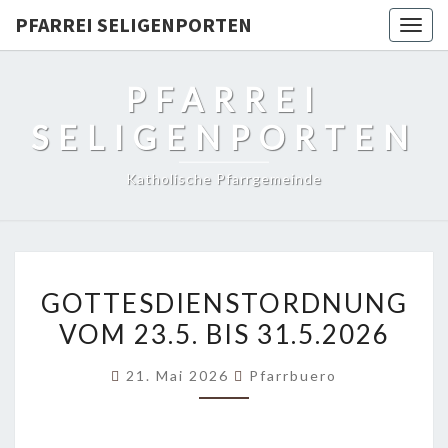
PFARREI SELIGENPORTEN
Togg
navig
PFARREI
SELIGENPORTEN
Katholische Pfarrgemeinde
GOTTESDIENSTORDNUNG
GOTTESDIENSTORDNUNG
VOM
VOM 23.5. BIS 31.5.2026
23.5.
BIS
21. Mai 2026
Pfarrbuero
31.5.2026