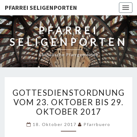
PFARREI SELIGENPORTEN
Togg
navig
PFARREI
SELIGENPORTEN
Katholische Pfarrgemeinde
GOTTESDIENSTORDNUNG
GOTTESDIENSTORDNUNG
VOM
VOM 23. OKTOBER BIS 29.
23.
OKTOBER 2017
OKTOBER
BIS
18. Oktober 2017
Pfarrbuero
29.
OKTOBER