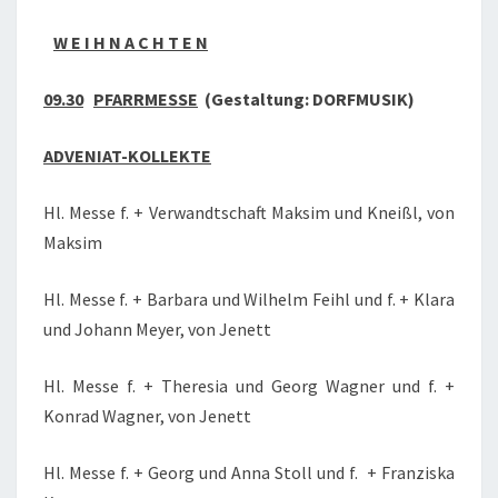
W E I H N A C H T E N
09.30
PFARRMESSE
(Gestaltung: DORFMUSIK
)
ADVENIAT-KOLLEKTE
Hl. Messe f. + Verwandtschaft Maksim und Kneißl, von
Maksim
Hl. Messe f. + Barbara und Wilhelm Feihl und f. + Klara
und Johann Meyer, von Jenett
Hl. Messe f. + Theresia und Georg Wagner und f. +
Konrad Wagner, von Jenett
Hl. Messe f. + Georg und Anna Stoll und f. + Franziska