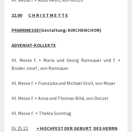
Hl: Messe f. + Alois Heim, von Hirsch
22.00
C H R I S T M E T T E
PFARRMESSE
(Gestaltung: KIRCHENCHOR)
ADVENIAT-KOLLEKTE
Hl. Messe f. + Maria und Georg Ramsauer und f. +
Bruder Josef , von Ramsauer
Hl. Messe f. + Franziska und Michael Stoll, von Meyer
Hl. Messe f. + Anna und Thomas Wild, von Dotzer
Hl. Messe f. + Thekla Sonntag
Di. 25.12.
+ HOCHFEST DER GEBURT
DES HERRN