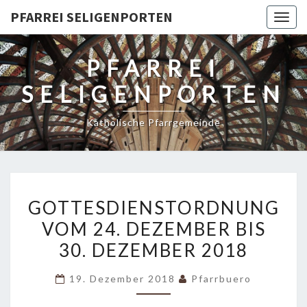
PFARREI SELIGENPORTEN
Togg
navig
PFARREI
SELIGENPORTEN
Katholische Pfarrgemeinde
GOTTESDIENSTORDNUNG
GOTTESDIENSTORDNUNG
VOM
VOM 24. DEZEMBER BIS
24.
30. DEZEMBER 2018
DEZEMBER
BIS
19. Dezember 2018
Pfarrbuero
30.
DEZEMBER