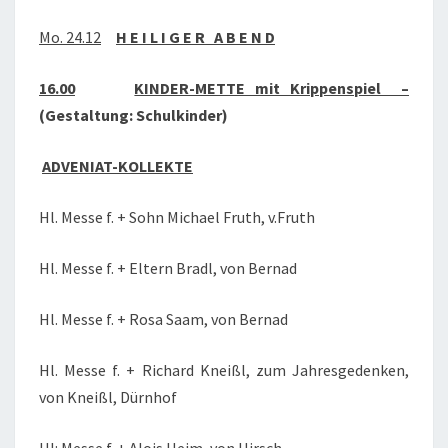
2018
Mo. 24.12
H E I L I G E R A B E N D
16.00
KINDER-METTE mit Krippenspiel –
(Gestaltung: Schulkinder)
ADVENIAT-KOLLEKTE
Hl. Messe f. + Sohn Michael Fruth, v.Fruth
Hl. Messe f. + Eltern Bradl, von Bernad
Hl. Messe f. + Rosa Saam, von Bernad
Hl. Messe f. + Richard Kneißl, zum Jahresgedenken,
von Kneißl, Dürnhof