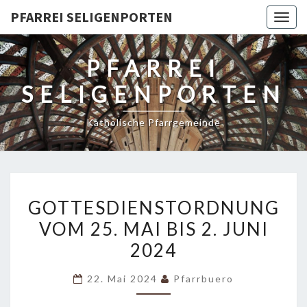
PFARREI SELIGENPORTEN
Togg
navig
PFARREI
SELIGENPORTEN
Katholische Pfarrgemeinde
GOTTESDIENSTORDNUNG
GOTTESDIENSTORDNUNG
VOM
VOM 25. MAI BIS 2. JUNI
25.
2024
MAI
BIS
22. Mai 2024
Pfarrbuero
2.
JUNI